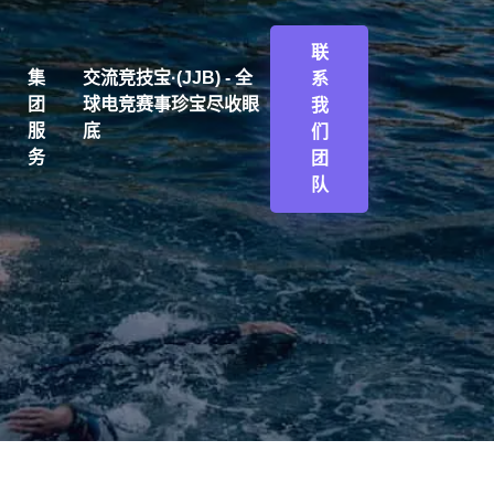
联
集
交流竞技宝·(JJB) - 全
系
团
球电竞赛事珍宝尽收眼
我
服
底
们
务
团
队