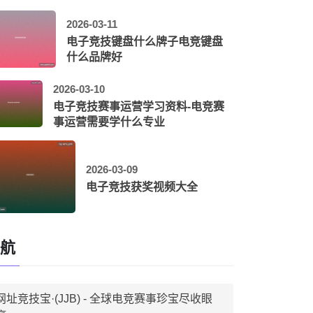
2026-03-11
电子竞技键盘什么牌子电竞键盘
什么品牌好
2026-03-10
电子竞技赛事运营学习资料-电竞赛
事运营需要学什么专业
2026-03-09
电子竞技获奖视频大全
航
网址竞技宝·(JJB) - 全球电竞赛事珍宝尽收眼