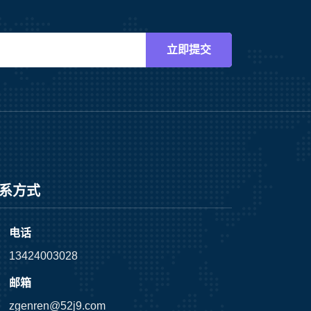
立即提交
系方式
电话
13424003028
邮箱
zgenren@52j9.com